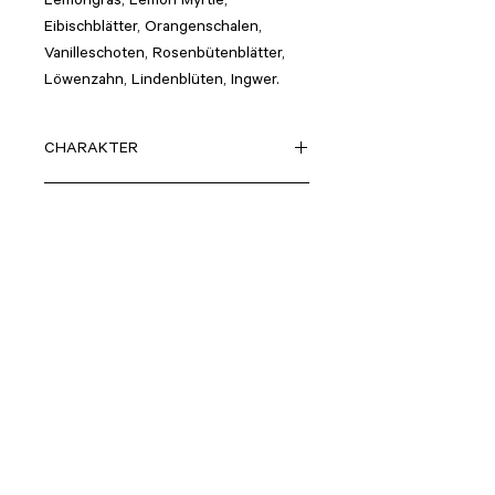
Lemongras, Lemon Myrtle,
Eibischblätter, Orangenschalen,
Vanilleschoten, Rosenbütenblätter,
Löwenzahn, Lindenblüten, Ingwer.
CHARAKTER
fruchtig, frisch, weich
INHALT
ZUBEREITUNG
1TL /250ml
100°
5-10 Min ziehen lassen.
> ZURÜCK ZUM SORTIMENT