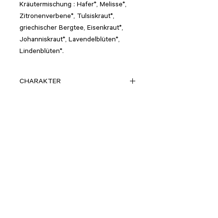
Kräutermischung : Hafer*, Melisse*,
Zitronenverbene*, Tulsiskraut*,
griechischer Bergtee, Eisenkraut*,
Johanniskraut*, Lavendelblüten*,
Lindenblüten*.
CHARAKTER
krautig, etwas herb würzig
INHALT
ZUBEREITUNG
1TL /250ml
100°
5-10 Min ziehen lassen
> ZURÜCK ZUM SORTIMENT