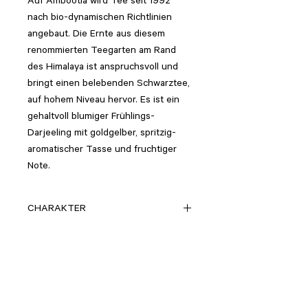
Auf Ambootia wird Tee seit 1992
nach bio-dynamischen Richtlinien
angebaut.
Die Ernte aus diesem
renommierten Teegarten am Rand
des Himalaya ist anspruchsvoll und
bringt einen belebenden Schwarztee,
auf hohem Niveau hervor. Es ist ein
gehaltvoll blumiger Frühlings-
Darjeeling mit goldgelber, spritzig-
aromatischer Tasse und fruchtiger
Note.
CHARAKTER
blumig, spritzig, vollmundig
INHALT
100% Schwarztee aus k.b.A.
ZUBEREITUNG