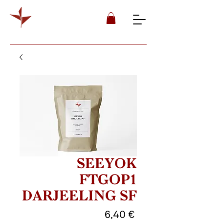
SEEYOK
FTGOP1
DARJEELING SF
Preis
6,40 €