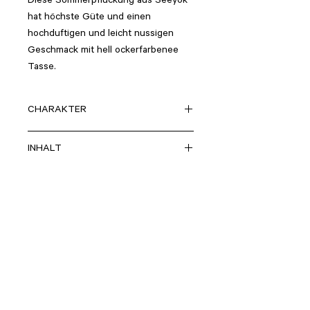
Diese
Sommerpflückung
aus
Seeyok
hat höchste Güte und einen
hochduftigen und leicht nussigen
Geschmack mit hell
ockerfarbene
e
Tasse.
CHARAKTER
hochduftend, trocken nussig,
INHALT
100% reiner Darjeeling second flush
ZUBEREITUNG
Schwarztee aus k.b.A.
Menge:
1TL/250ml
HERKUNFT
Temperatur:
95°-100°
Ziehzeit:
2-3Min.
Darjeeling, Indien
> ZURÜCK ZUM SORTIMENT