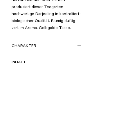
hervor. Seit den 80er-Jahren
produziert dieser Teegarten
hochwertige Darjeeling in kontroliiert-
biologischer Qualität. Blumig duftig
zart im Aroma. Gelbgolde Tasse.
CHARAKTER
hochduftend, trocken nussig,
INHALT
100% reiner Darjeeling first flush
ZUBEREITUNG
Schwarztee aus k.b.A.
Menge:
1TL/250ml
HERKUNFT
Temperatur:
95°-100°
Ziehzeit:
2-3Min.
Darjeeling, Indien
> ZURÜCK ZUM SORTIMENT