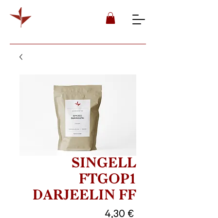
SINGELL
FTGOP1
DARJEELIN FF
Preis
4,30 €