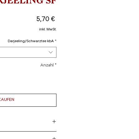
RJEELING SF
Preis
5,70 €
inkl. MwSt.
Darjeeling/Schwarztee kbA
*
Anzahl
*
KAUFEN
a, gelb-braune Tasse