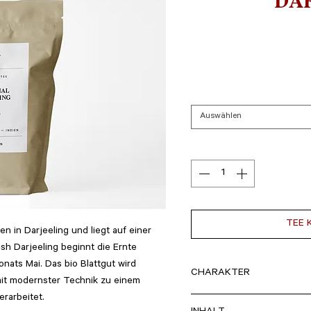
DA
Auswählen
TEE 
en in Darjeeling und liegt auf einer
ush
Darjeeling beginnt die Ernte
ats Mai. Das bio Blattgut wird
CHARAKTER
mit modernster Technik zu einem
rarbeitet.
milde Süße, blumiges Arom