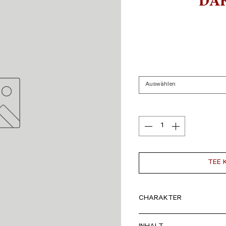
DA
Auswählen
TEE 
CHARAKTER
hocharomatisch, spritzig, v