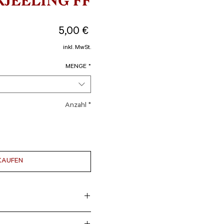
RJEELING FF
Preis
5,00 €
inkl. MwSt.
MENGE
*
Anzahl
*
KAUFEN
ollmundig